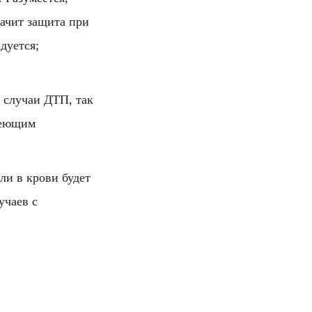
начит защита при
дуется;
 случаи ДТП, так
меющим
ли в крови будет
учаев с