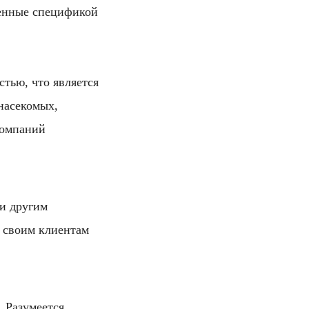
ленные спецификой
тью, что является
насекомых,
компаний
 и другим
 своим клиентам
 Разумеется,