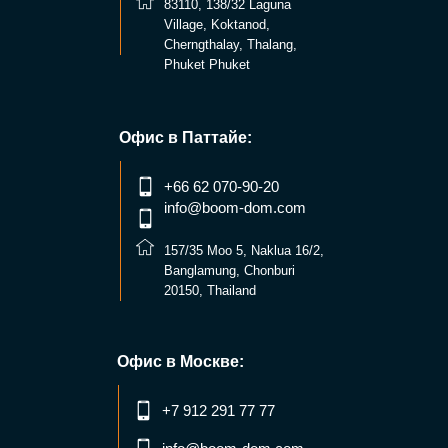
83110, 138/32 Laguna
Village, Koktanod,
Cherngthalay, Thalang,
Phuket Phuket
Офис в Паттайе:
+66 62 070-90-20
info@boom-dom.com
157/35 Мoo 5, Naklua 16/2,
Banglamung, Chonburi
20150, Thailand
Офис в Москве:
+7 912 291 77 77